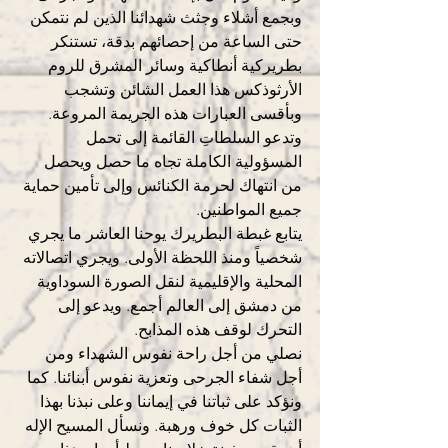
وبجمع أشلاء وجثث شهدائنا الذين لم نتمكن 
حتى الساعة من إحصائهم بدقة، تستنكر 
بطريركية أنطاكية وسائر المشرق للروم 
الأرثوذكس هذا العمل الشائن وتشجب 
وبأقسى العبارات هذه الجريمة المروعة. 
وتدعو السلطاتِ القائمة إلى تحمل 
المسؤولية الكاملة تجاه ما حصل ويحصل 
من انتهاك لحرمة الكنائس وإلى تأمين حماية 
جميع المواطنين.
يتابع غبطة البطريرك يوحنا العاشر ما يجري 
شخصياً ومنذ اللحظة الأولى. ويجري اتصالاته 
المحلية والإقليمية لنقل الصورة السوداوية 
من دمشق إلى العالم أجمع. ويدعو إلى 
التحرك لوقف هذه المذابح.
نصلي من أجل راحة نفوس الشهداء ومن 
أجل شفاء الجرحى وتعزية نفوس أبنائنا. كما 
ونؤكد على ثباتنا في إيماننا وعلى نبذنا بهذا 
الثبات كل خوف ورهبة. ونسأل المسيح الإله 