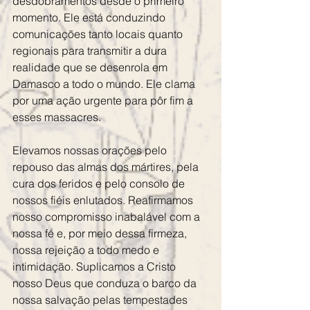
desdobramentos desde o primeiro 
momento. Ele está conduzindo 
comunicações tanto locais quanto 
regionais para transmitir a dura 
realidade que se desenrola em 
Damasco a todo o mundo. Ele clama 
por uma ação urgente para pôr fim a 
esses massacres.
Elevamos nossas orações pelo 
repouso das almas dos mártires, pela 
cura dos feridos e pelo consolo de 
nossos fiéis enlutados. Reafirmamos 
nosso compromisso inabalável com a 
nossa fé e, por meio dessa firmeza, 
nossa rejeição a todo medo e 
intimidação. Suplicamos a Cristo 
nosso Deus que conduza o barco da 
nossa salvação pelas tempestades 