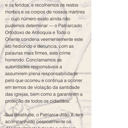
e os feridos, e recolhemos os restos 
mortais e os corpos de nossos mártires 
— cujo número exato ainda não 
pudemos determinar — o Patriarcado 
Ortodoxo de Antioquia e Todo o 
Oriente condena veementemente este 
ato hediondo e denuncia, com as 
palavras mais firmes, este crime 
horrendo. Conclamamos as 
autoridades responsáveis a 
assumirem plena responsabilidade 
pelo que ocorreu e continua a ocorrer 
em termos de violação da santidade 
das igrejas, bem como a garantirem a 
proteção de todos os cidadãos.
Sua Beatitude, o Patriarca João X, tem 
acompanhado pessoalmente os 