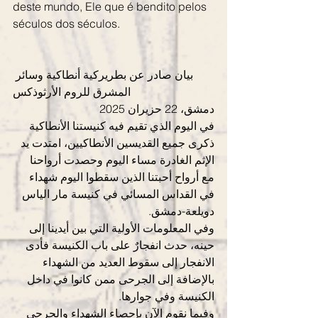
deste mundo, Ele que é bendito pelos 
séculos dos séculos.
بيان صادر عن بطريركية أنطاكية وسائر 
المشرق للروم الأرثوذكس
دمشق، 22 حزيران 2025
في اليوم الذي تقيم فيه كنيستنا الأنطاكية 
ذكرى جميع القديسين الأنطاكيين، امتدت يد 
الإثم الغادرة مساء اليوم وحصدت أرواحنا 
مع أرواح أحبتنا الذين سقطوا اليوم شهداء 
في القداس المسائي في كنيسة مار الياس 
دويلعة-دمشق.
وفي المعلومات الأولية التي بين أيدينا إلى 
حينه، حدث انفجارٌ على باب الكنيسة فأدى 
الانفجار إلى سقوط العديد من الشهداء 
بالإضافة إلى الجرحى ممن كانوا في داخل 
الكنيسة وفي جوارها.
وفيما نقوم الآن بإحصاء الشهداء والجرحى 